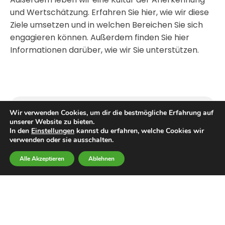
und Wertschätzung. Erfahren Sie hier, wie wir diese
Ziele umsetzen und in welchen Bereichen Sie sich
engagieren können. Außerdem finden Sie hier
Informationen darüber, wie wir Sie unterstützen.
Wir verwenden Cookies, um dir die bestmögliche Erfahrung auf
Kontaktdaten
unserer Website zu bieten.
In den
Einstellungen
kannst du erfahren, welche Cookies wir
verwenden oder sie ausschalten.
Stadt Bad Honnef
Alle Akzeptieren
Ablehnen
Felix Trimborn, Katja Hurrelmann
02224/ 184 – 339
ehrenamt@bad-honnef.de